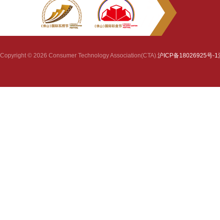
Copyright © 2026 Consumer Technology Association(CTA).
沪ICP备18026925号-1