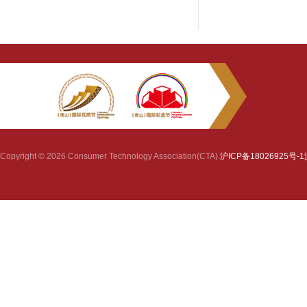
Copyright © 2026 Consumer Technology Association(CTA).
沪ICP备18026925号-1